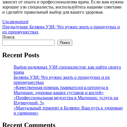
зависит от опыта и профессионализма врача. Если вам нужны
хорошие узи специалисты, воспользуйтесь нашими советами
и сделайте правильный выбор для вашего здоровья.
Uncategorized
Навигация
Предыдущая:
Беляева УЗИ: Что нужно знать о процедурах и
их преимуществах
по
Поиск
записям
Поиск
Recent Posts
Выбор надежных УЗИ специалистов: как найти своего
врача
Беляева УЗИ: Что нужно знать о процедурах и их
преимуществах
«Качественная помощь травматолога-ортопеда в
Мытищах: здоровье ваших суставов и костей»
«Профессиональная медсестра в Мытищах: услуги на
Изумрудной, 5»
«Мануальный терапевт в Беляево: Ваш путь к здоровью
и гармонии»
Recent Comments